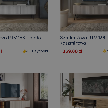
ova RTV 168 - biała
Szafka Zova RTV 168 
kaszmirowa
zł
1 069,00
zł
4 - 8 tygodni
4