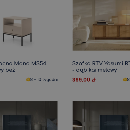
Łóżka 90x200
Łóżka 140x200
Łóżka 160x200
Łóżka 180x200
Krzesła i fotele
Akcesoria m
robocze
pielęgnacj
Krzesła do jadalni
Poduszki
rewna
Krzesło biurowe
Narzuty
Krzesło dziecięce
Pokrowiec na siedz
nocna Mono MS54
Szafka RTV Yasumi R
Stołek barowy
Zapachy do mieszk
wy beż
- dąb karmelowy
Krzesła PC
Środki czyszczące
399,00
zł
8 - 10 tygodni
8
Krzesło biurowe
Krzesło dziecięce