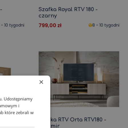
-
Szafka Royal RTV 180 -
czarny
799,00
zł
 - 10 tygodni
8 - 10 tygodni
×
chu. Udostępniamy
klamowym i
ub które zebrali w
TV107
Szafka RTV Orta RTV180 -
Kaszmir