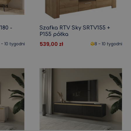
180 -
Szafka RTV Sky SRTV155 +
P155 półka
539,00
zł
 - 10 tygodni
8 - 10 tygodni