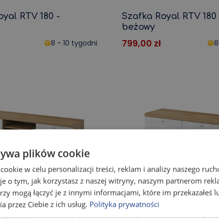
oyal RTV 180 -
Szafka Royal RTV 180 
beżowy
799,00
zł
8 - 10 tygodni
8
żywa plików cookie
okie w celu personalizacji treści, reklam i analizy naszego ru
je o tym, jak korzystasz z naszej witryny, naszym partnerom re
rzy mogą łączyć je z innymi informacjami, które im przekazałeś l
a przez Ciebie z ich usług.
Polityka prywatności
rimo RTV PRTV160
Szafka Primo RTV PR
- Biały