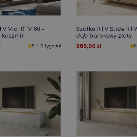
TV Vici RTV180 -
Szafka RTV Slide RTV
 kaszmir
dąb barokowy złoty
ł
869,00
zł
8 - 10 tygodni
8