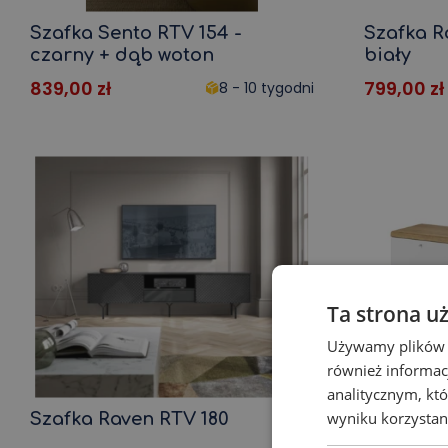
Szafka Sento RTV 154 -
Szafka R
czarny + dąb woton
biały
839,00
zł
799,00
zł
8 - 10 tygodni
Ta strona u
Używamy plików co
również informac
analitycznym, któ
wyniku korzystani
Szafka Raven RTV 180
Szafka P
- Biały