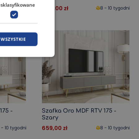
esklasyfikowane
1 319,00
zł
 - 10 tygodni
8 - 10 tygodni
 WSZYSTKIE
175 -
Szafka Oro MDF RTV 175 -
Szary
659,00
zł
 - 10 tygodni
8 - 10 tygodni