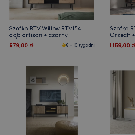
Szafka RTV Willow RTV154 -
Szafka R
dąb artisan + czarny
Orzech +
579,00
zł
1 159,00
z
8 - 10 tygodni