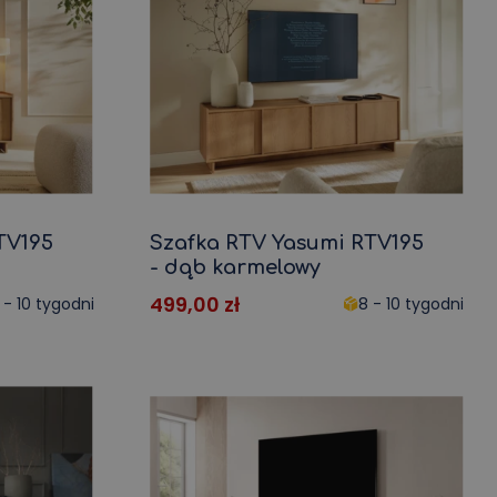
Regał z półkami
Półka na zabawki
Zarejestruj się
eblowe i
Meble do przedpokoju
a
Wieszak do przedpokoju
Szafa w przedpokoju
enie
Mały korytarz
TV195
Szafka RTV Yasumi RTV195
ań
Policja
- dąb karmelowy
Półka ścienna
499,00
zł
 - 10 tygodni
8 - 10 tygodni
Półki na ścianie
Zespoły korytarza