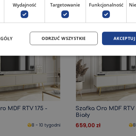
Wydajność
Targetowanie
Funkcjonalność
Ni
289,00
zł
8 - 10 tygodni
8
EGÓŁY
ODRZUĆ WSZYSTKIE
AKCEPTUJ
ro MDF RTV 175 -
Szafka Oro MDF RTV 
Biały
659,00
zł
8 - 10 tygodni
8