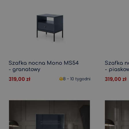
Taborety
test
Stołki z miejscem do
Sofy rozkłądane
przechowywania
Sofy nierozkładane
Inne części i systemy
Stoły
przechowywania
Stolik pod telewizor
Stoły do jadalni
Stolik pod telewizor wykonany z
Stół do jadalni z litego d
litego drewna
Okrągły stół do jadalni
Szafka nocna Mono MS54
Szafka 
Stolik pod telewizor dąb
Składany stół do jadalni
- granatowy
- piasko
Wysoki stolik pod telewizor
Stół z litego drewna
319,00
zł
319,00
zł
8 - 10 tygodni
Stolik nocny
Biurko dla dzieci
Prezentacja
Stół do gier
Szklana gablota
Biurko komputerowe
Żywe ściany
Stoły z MDF
Zestawy do pokoju dziennego
Stoły Laminat
Stoły dąb sęki
Wyposażenie kuchni
Ogród