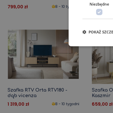
Niezbędne
799,00
zł
329,00
zł
8 - 10 tygodni
POKAŻ SZCZ
Szafka RTV Orta RTV180 -
Szafka O
dąb vicenza
Kaszmir
1 319,00
zł
659,00
zł
8 - 10 tygodni