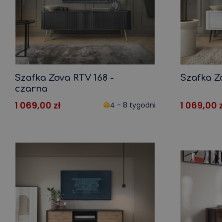
Ławka do jadalni
Sofa ogrodowa
Ławka narożna
Krzesło ogrodowe
Szafka kuchenna
Krzesła ogrodowe
Mała kuchnia
Meble ogrodowe
Narożna kuchnia
Zestaw ogrodowy
Szafka Zova RTV 168 -
Szafka Z
czarna
1 069,00
zł
1 069,00
4 - 8 tygodni