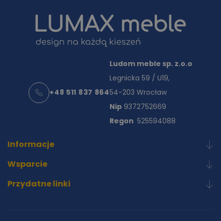
Ludom meble sp. z.o.o
Legnicka 59 / U19,
+48 511 837 864
54-203 Wrocław
Nip
9372752669
Regon
525594088
Informacje
Wsparcie
Przydatne linki