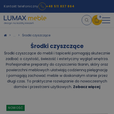
Kontakt telefoniczny
+48 511 837 864
0
Koszyk
Środki czyszczące
Środki czyszczące
Środki czyszczące do mebli i tapicerki pomagają skutecznie
×
info:
Twój koszyk jest pusty!
zadbać o czystość, świeżość i estetyczny wygląd wnętrza.
Profesjonalne preparaty do czyszczenia tkanin, skóry oraz
powierzchni meblowych ułatwiają codzienną pielęgnację
i pomagają zachować meble w doskonałym stanie przez
długi czas. To praktyczne rozwiązanie do nowoczesnych
domów i przestrzeni użytkowych.
Zobacz więcej
NOWOŚĆ