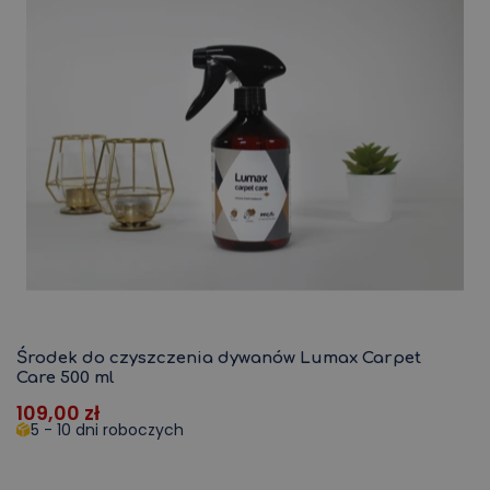
KATEGORIE
MENU
Meble wypoczynkowe
SALON
SYPIALNIA
JADALNIA
Według rodzaju mebli
Środek do czyszczenia dywanów Lumax Carpet
Meble do 10 dni
Care 500 ml
109,00
zł
NOWOŚCI
5 - 10 dni roboczych
KOSZYK
0
ZŁ
0