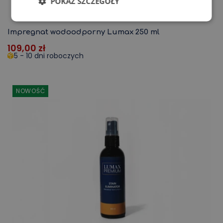
POKAŻ SZCZEGÓŁY
Impregnat wodoodporny Lumax 250 ml
109,00
zł
5 - 10 dni roboczych
NOWOŚĆ