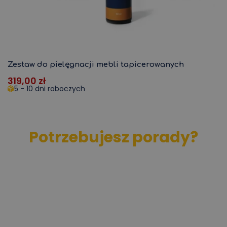
Zestaw do pielęgnacji mebli tapicerowanych
319,00
zł
5 - 10 dni roboczych
Potrzebujesz porady?
Chętnie doradzimy na naszej infolinii!
Wypełnij formularz kontaktowy
Zadzwoń do nas
+48 511 837 864