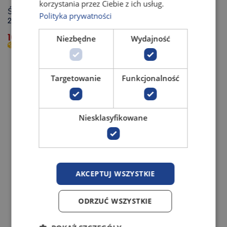
korzystania przez Ciebie z ich usług.
Środek do czyszczenia tapicerki Lumax Care
Polityka prywatności
250 ml
109,00
zł
Niezbędne
Wydajność
5 - 10 dni roboczych
Targetowanie
Funkcjonalność
NOWOŚĆ
Niesklasyfikowane
AKCEPTUJ WSZYSTKIE
ODRZUĆ WSZYSTKIE