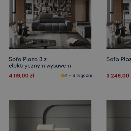
Ławka do jadalni
Sofa ogrodowa
Ławka narożna
Krzesło ogrodowe
Szafka kuchenna
Krzesła ogrodowe
Mała kuchnia
Meble ogrodowe
Narożna kuchnia
Zestaw ogrodowy
Sofa Plaza 3 z
Sofa Pla
elektrycznym wysuwem
4 119,00
zł
3 249,00
4 - 8 tygodni