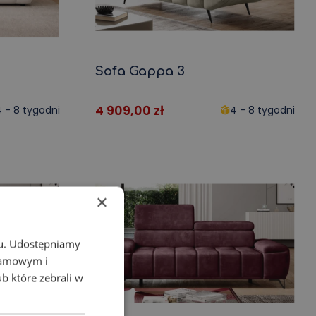
Sofa Gappa 3
4 909,00
zł
 - 8 tygodni
4 - 8 tygodni
×
chu. Udostępniamy
klamowym i
ub które zebrali w