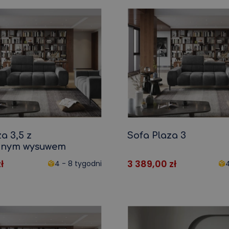
Łóżka 90x200
Łóżka 140x200
Łóżka 160x200
Łóżka 180x200
Krzesła i fotele
Akcesoria m
robocze
pielęgnacj
Krzesła do jadalni
Poduszki
rewna
Krzesło biurowe
Narzuty
Krzesło dziecięce
Pokrowiec na siedz
Stołek barowy
Zapachy do mieszk
Krzesła PC
Środki czyszczące
a 3,5 z
Sofa Plaza 3
Krzesło biurowe
cznym wysuwem
Krzesło dziecięce
ł
3 389,00
zł
4 - 8 tygodni
4