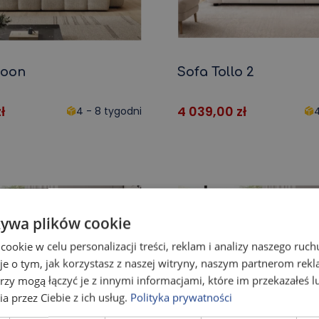
coon
Sofa Tollo 2
ł
4 039,00
zł
4 - 8 tygodni
4
żywa plików cookie
okie w celu personalizacji treści, reklam i analizy naszego ru
je o tym, jak korzystasz z naszej witryny, naszym partnerom re
rzy mogą łączyć je z innymi informacjami, które im przekazałeś l
a przez Ciebie z ich usług.
Polityka prywatności