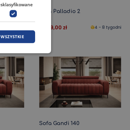
esklasyfikowane
Sofa Palladio 2
3 499,00
zł
 - 8 tygodni
4 - 8 tygodni
 WSZYSTKIE
Sofa Gandi 140