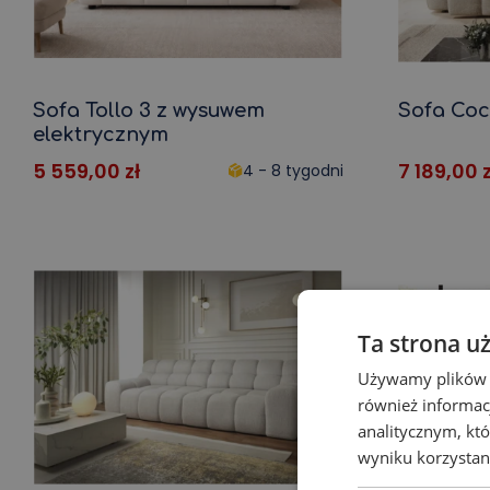
Sofa Tollo 3 z wysuwem
Sofa Co
elektrycznym
5 559,00
zł
7 189,00
z
4 - 8 tygodni
Ta strona u
Używamy plików co
również informac
analitycznym, któ
wyniku korzystani