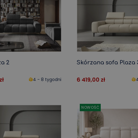
za 2
Skórzana sofa Plaza 
zł
6 419,00
zł
4 - 8 tygodni
4
NOWOŚĆ