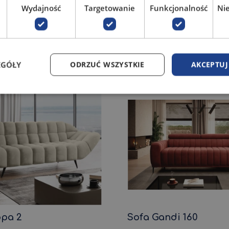
Wydajność
Targetowanie
Funkcjonalność
Ni
adio 3 z
Sofa Palladio 3
cznym wysuwem
ł
3 659,00
zł
4 - 8 tygodni
4
EGÓŁY
ODRZUĆ WSZYSTKIE
AKCEPTUJ
ppa 2
Sofa Gandi 160