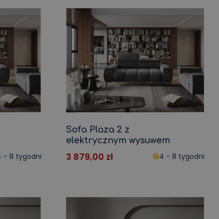
Regał z półkami
Półka na zabawki
Zarejestruj się
eblowe i
Meble do przedpokoju
a
Wieszak do przedpokoju
Szafa w przedpokoju
enie
Mały korytarz
ań
Policja
Półka ścienna
Sofa Plaza 2 z
Półki na ścianie
elektrycznym wysuwem
Zespoły korytarza
3 879,00
zł
 - 8 tygodni
4 - 8 tygodni