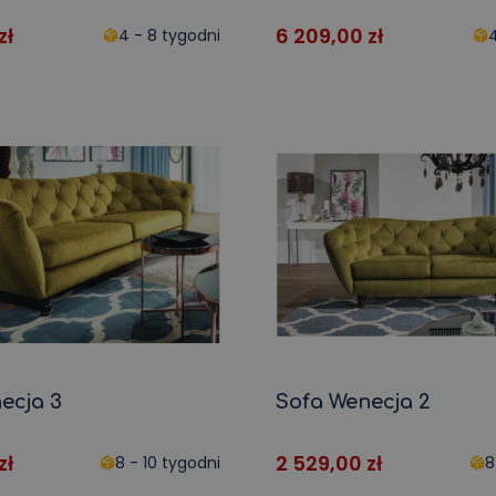
zł
6 209,00
zł
4 - 8 tygodni
4
ecja 3
Sofa Wenecja 2
zł
2 529,00
zł
8 - 10 tygodni
8