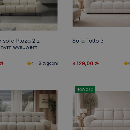
 sofa Plaza 2 z
Sofa Tollo 3
cznym wysuwem
a
zł
4 129,00
zł
4 - 8 tygodni
4
NOWOŚĆ