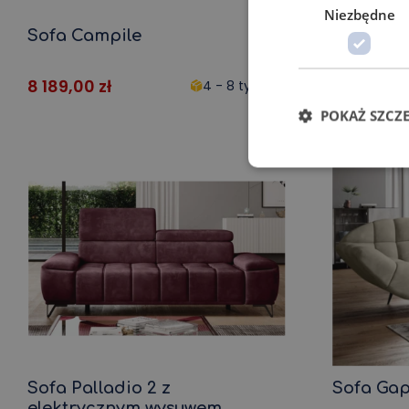
Niezbędne
Sofa Campile
Sofa Pall
elektry
8 189,00
zł
4 129,00
z
4 - 8 tygodni
POKAŻ SZCZ
Sofa Palladio 2 z
Sofa Ga
elektrycznym wysuwem