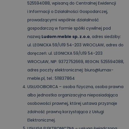
525594088, wpisaną do Centralnej Ewidencji
i Informacji o Działalności Gospodarczej,
prowadzącymi wspólnie działalność
gospodarczą w formie spółki cywilnej pod
nazwą
Ludom meble sp. z.o.o
, adres siedziby:
ul. LEGNICKA 59/U19 54-203 WROCŁAW, adres do
doręczeń: ul. LEGNICKA 59/U19 54-203
WROCŁAW, NIP: 9372752669, REGON: 525594088,
adres poczty elektronicznej: biuro@lumax-
meble.pl, tel.: 511837864
USŁUGOBIORCA – osoba fizyczna, osoba prawna
albo jednostka organizacyjna nieposiadająca
osobowości prawnej, której ustawa przyznaje
zdolność prawną korzystająca z Usługi
Elektronicznej.
USŁUGA ELEKTRONICZNA – usługa świadczona