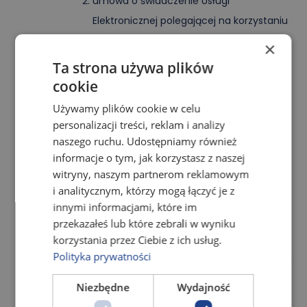
umowa o świadczenie Usługi
Elektronicznej polegającej na korzystaniu
z Newslettera zawierana jest na czas
×
nieoznaczony.
Ta strona używa plików
Wymagania techniczne niezbędne do
cookie
współpracy z systemem teleinformatycznym,
Używamy plików cookie w celu
którym posługuje się Usługodawca:
personalizacji treści, reklam i analizy
komputer z dostępem do Internetu,
naszego ruchu. Udostępniamy również
informacje o tym, jak korzystasz z naszej
dostęp do poczty elektronicznej,
witryny, naszym partnerom reklamowym
przeglądarka internetowa,
i analitycznym, którzy mogą łączyć je z
włączenie w przeglądarce internetowej
innymi informacjami, które im
Cookies oraz Javascript.
przekazałeś lub które zebrali w wyniku
Usługobiorca zobowiązany jest do korzystania
korzystania przez Ciebie z ich usług.
Polityka prywatności
ze Strony w sposób zgodny z prawem i dobrymi
obyczajami mając na uwadze poszanowanie
Niezbędne
Wydajność
dóbr osobistych i praw własności intelektualnej