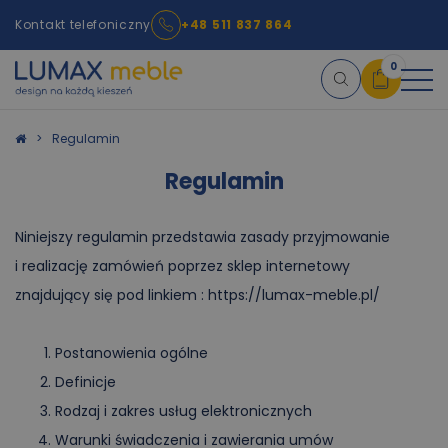
Kontakt telefoniczny
+48 511 837 864
0
Koszyk
Regulamin
Regulamin
×
info:
Twój koszyk jest pusty!
Niniejszy regulamin przedstawia zasady przyjmowanie
i realizację zamówień poprzez sklep internetowy
znajdujący się pod linkiem : https://lumax-meble.pl/
Postanowienia ogólne
Definicje
Rodzaj i zakres usług elektronicznych
Warunki świadczenia i zawierania umów