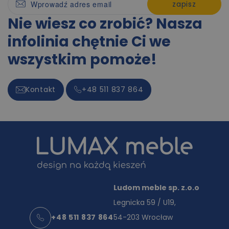
zapisz
Nie wiesz co zrobić? Nasza
infolinia chętnie Ci we
wszystkim pomoże!
Kontakt
+48 511 837 864
Ludom meble sp. z.o.o
Legnicka 59 / U19,
+48 511 837 864
54-203 Wrocław