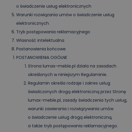
o świadczenie usług elektronicznych
KATEGORIE
MENU
Warunki rozwiązania umów o świadczenie usług
elektronicznych
Meble wypoczynkowe
Tryb postępowania reklamacyjnego
Własność intelektualna
SALON
Postanowienia końcowe
SYPIALNIA
POSTANOWIENIA OGÓLNE
Strona lumax-meble.pl działa na zasadach
JADALNIA
określonych w niniejszym Regulaminie.
Regulamin określa rodzaje i zakres usług
Według rodzaju mebli
świadczonych drogą elektroniczną przez Stronę
Meble do 10 dni
lumax-meble.pl, zasady świadczenia tych usług,
warunki zawierania i rozwiązywania umów
NOWOŚCI
o świadczenie usług drogą elektroniczną,
KOSZYK
0
ZŁ
0
a także tryb postępowania reklamacyjnego.