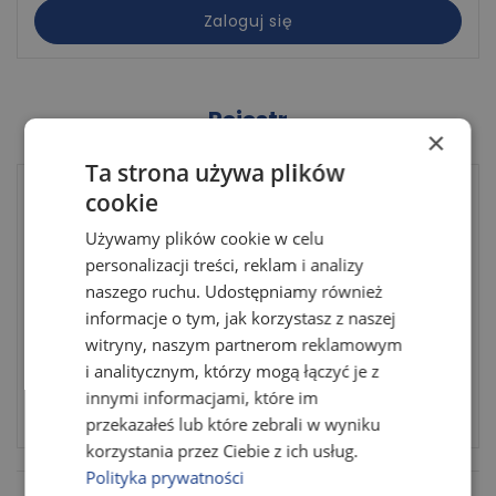
Zaloguj się
KATEGORIE
MENU
Meble wypoczynkowe
Rejestr
×
SALON
Ta strona używa plików
Załóż konto w naszym sklepie, a otrzymasz:
cookie
SYPIALNIA
Używamy plików cookie w celu
Informacje o złożonym zamówieniu
JADALNIA
personalizacji treści, reklam i analizy
Dostęp do historii zamówień
naszego ruchu. Udostępniamy również
Według rodzaju mebli
informacje o tym, jak korzystasz z naszej
Liczne promocje i rabaty
witryny, naszym partnerom reklamowym
Automatyczne uzupełnianie danych
Meble do 10 dni
i analitycznym, którzy mogą łączyć je z
innymi informacjami, które im
Utwórz konto
NOWOŚCI
przekazałeś lub które zebrali w wyniku
korzystania przez Ciebie z ich usług.
KOSZYK
0
ZŁ
0
Polityka prywatności