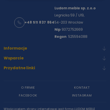
Ludom meble sp. z.o.o
Legnicka 59 / U19,
+48 511 837 864
54-203 Wrocław
Nip
9372752669
Regon
525594088
Informacje
Wsparcie
Przydatne linki
O FIRMIE
KONTAKT
FACEBOOK
INSTAGRAM
Właścicielem strony internetowej jest firma LUDOM MEBLE