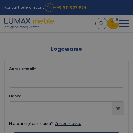
Kontakt telefoniczny
+48 511 837 864
0
Koszyk
Logowanie
×
info:
Twój koszyk jest pusty!
Adres e-mail
*
Hasło
*
Nie pamiętasz hasła?
Zmień hasło.